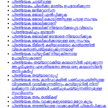
പ്രത്യേക ചായ്‌വുള്ള
പ്രത്യേകം ചിലര്‍ക്കു മാത്രം ഉപദേശിക്കുന്ന
പ്രത്യേക ജന്‍മവാസന
പ്രത്യേക ജോലി ഏല്‍പ്പിക്കുക
പ്രത്യേക ജോലി കൊടുത്തിട്ടുള്ള പട്ടാള സംഘം
പ്രത്യേക ജോലിക്കാരന്
പ്രത്യേക ജോലിക്ക്‌ നിയോഗിക്കപ്പെട്ട വിഭാഗം
(പ്രത്യേകിച്ചും ഭടന്മാര്‍)
പ്രത്യേക ജോലിക്ക്‌ ഭടന്മാരെ നിയോഗിക്കുക
പ്രത്യേക ജോലികള്‍ക്കായുള്ള ഒരു സംഘം
പ്രത്യേക ടീമിന്റെ കളിയുടെയോ കാര്യത്തില്‍
വിശേഷതാത്‌പര്യമെടുക്കുന്നയാള്
പ്രത്യേക ഡ്യൂട്ടിക്ക്‌ നിയുക്തനായ
പോലീസുകാരന്
പ്രത്യേകം തയ്യാറാക്കിയ കടലാസില്‍ എടുക്കുന്ന
അച്ചടിച്ചതോ എഴുതിയതോ ആയ ഒരു കടലാസിന്റെ
തനിപ്പകര്‍പ്പ്
പ്രത്യേക തയ്യാറെടുപ്പ്
പ്രത്യേക തരം കാര്‍ഡുകളില്‍ പഞ്ചുചെയ്‌തിട്ടുള്ള
വിവരങ്ങള്‍ വായിക്കുന്നതിനും കമ്പ്യൂട്ടറില്‍ നിന്ന്‌
ലഭിക്കുന്ന വിവരങ്ങള്‍ പഞ്ചുചെയ്യുന്നതിനുമുള്ള
സംവിധാനം
പ്രത്യേക തരം രശ്‌മികള്
പ്രത്യേക തരം വാക്കുകളുടെയോ മറ്റോ കൂട്ടം
പ്രത്യേക തരത്തിലുളള വാക്കുകളില്‍ പ്രകടിപ്പിക്കുക