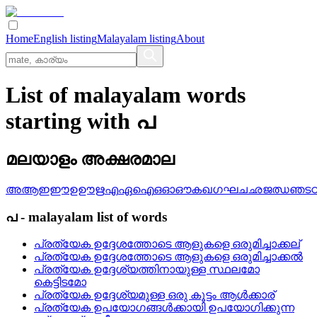
Home
English listing
Malayalam listing
About
List of malayalam words
starting with പ
മലയാളം അക്ഷരമാല
അ
ആ
ഇ
ഈ
ഉ
ഊ
ഋ
എ
ഏ
ഐ
ഒ
ഓ
ഔ
ക
ഖ
ഗ
ഘ
ച
ഛ
ജ
ഝ
ഞ
ട
പ
-
malayalam
list of words
പ്രത്യേക ഉദ്ദേശത്തോടെ ആളുകളെ ഒരുമിച്ചാക്കല്
പ്രത്യേക ഉദ്ദേശത്തോടെ ആളുകളെ ഒരുമിച്ചാക്കല്‍
പ്രത്യേക ഉദ്ദേശ്യത്തിനായുള്ള സ്ഥലമോ
കെട്ടിടമോ
പ്രത്യേക ഉദ്ദേശ്യമുള്ള ഒരു കൂട്ടം ആള്‍ക്കാര്
പ്രത്യേക ഉപയോഗങ്ങള്‍ക്കായി ഉപയോഗിക്കുന്ന