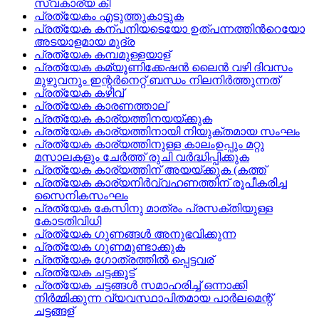
സ്വകാര്യ കീ
പ്രത്യേകം എടുത്തുകാട്ടുക
പ്രത്യേക കന്പനിയടെയോ ഉത്പന്നത്തിന്‍റെയോ
അടയാളമായ മുദ്ര
പ്രത്യേക കമ്പമുള്ളയാള്
പ്രത്യേക കമ്യൂണിക്കേഷന്‍ ലൈന്‍ വഴി ദിവസം
മുഴുവനും ഇന്റര്‍നെറ്റ്‌ ബന്ധം നിലനിര്‍ത്തുന്നത്
പ്രത്യേക കഴിവ്
പ്രത്യേക കാരണത്താല്
പ്രത്യേക കാര്യത്തിനയയ്‌ക്കുക
പ്രത്യേക കാര്യത്തിനായി നിയുക്തമായ സംഘം
പ്രത്യേക കാര്യത്തിനുള്ള കാലംഉപ്പും മറ്റു
മസാലകളും ചേര്‍ത്ത് രുചി വര്‍ദ്ധിപ്പിക്കുക
പ്രത്യേക കാര്യത്തിന് അയയ്ക്കുക (കത്ത്
പ്രത്യേക കാര്യനിര്‍വ്വഹണത്തിന്‌ രൂപീകരിച്ച
സൈനികസംഘം
പ്രത്യേക കേസിനു മാത്രം പ്രസക്തിയുള്ള
കോടതിവിധി
പ്രത്യേക ഗുണങ്ങള്‍ അനുഭവിക്കുന്ന
പ്രത്യേക ഗുണമുണ്ടാക്കുക
പ്രത്യേക ഗോത്രത്തില്‍ പ്പെട്ടവര്
പ്രത്യേക ചട്ടക്കൂട്
പ്രത്യേക ചട്ടങ്ങള്‍ സമാഹരിച്ച്‌ ഒന്നാക്കി
നിര്‍മ്മിക്കുന്ന വ്യവസ്ഥാപിതമായ പാര്‍ലമെന്റ്‌
ചട്ടങ്ങള്