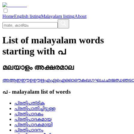
Home
English listing
Malayalam listing
About
List of malayalam words
starting with പ
മലയാളം അക്ഷരമാല
അ
ആ
ഇ
ഈ
ഉ
ഊ
ഋ
എ
ഏ
ഐ
ഒ
ഓ
ഔ
ക
ഖ
ഗ
ഘ
ച
ഛ
ജ
ഝ
ഞ
ട
പ
-
malayalam
list of words
പ്രതിപത്രിക
പ്രതിപാതിച്ചിട്ടുള്ള
പ്രതിപാദകം
പ്രതിപാദകമായ
പ്രതിപാദകമായി
പ്രതിപാദനം