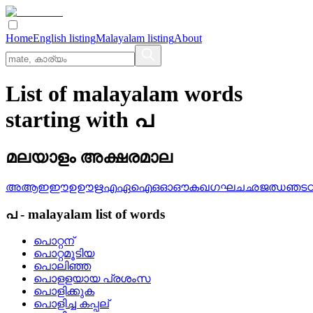
Home
English listing
Malayalam listing
About
List of malayalam words
starting with പ
മലയാളം അക്ഷരമാല
അ
ആ
ഇ
ഈ
ഉ
ഊ
ഋ
എ
ഏ
ഐ
ഒ
ഓ
ഔ
ക
ഖ
ഗ
ഘ
ച
ഛ
ജ
ഝ
ഞ
ട
പ
-
malayalam
list of words
പൊറ്റന്
പൊറ്റമൂടിയ
പൊലിഞ്ഞ
പൊളളയായ പ്രശംസ
പൊളിക്കുക
പൊളിച്ച കപ്പല്