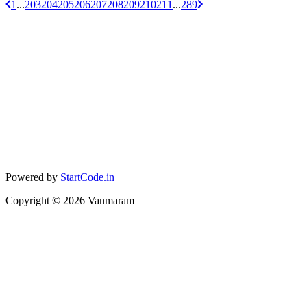
1
...
203
204
205
206
207
208
209
210
211
...
289
Powered by
StartCode.in
Copyright ©
2026
Vanmaram