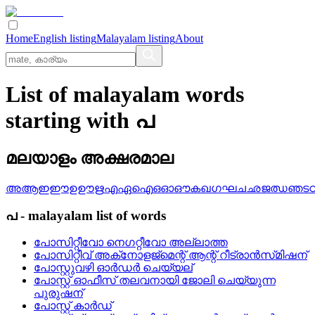
Home
English listing
Malayalam listing
About
List of malayalam words
starting with പ
മലയാളം അക്ഷരമാല
അ
ആ
ഇ
ഈ
ഉ
ഊ
ഋ
എ
ഏ
ഐ
ഒ
ഓ
ഔ
ക
ഖ
ഗ
ഘ
ച
ഛ
ജ
ഝ
ഞ
ട
പ
-
malayalam
list of words
പോസിറ്റീവോ നെഗറ്റീവോ അല്ലാത്ത
പോസിറ്റീവ്‌ അക്‌നോളജ്‌മെന്റ്‌ ആന്റ്‌ റീട്രാന്‍സ്‌മിഷന്
പോസ്റ്റുവഴി ഓര്‍ഡര്‍ ചെയ്യല്
പോസ്റ്റ്‌ ഓഫീസ്‌ തലവനായി ജോലി ചെയ്യുന്ന
പുരുഷന്
പോസ്റ്റ്‌ കാര്‍ഡ്