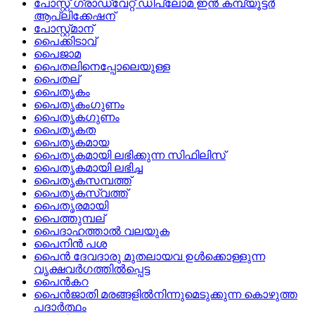
പോസ്റ്റ്‌ ഗ്രാഡ്വേറ്റ്‌ ഡിപ്ലോമ ഇന്‍ കമ്പ്യൂട്ടര്‍
ആപ്ലിക്കേഷന്
പോസ്റ്റ്‌മാന്
പൈക്കിടാവ്
പൈജാമ
പൈതലിനെപ്പോലെയുള്ള
പൈതല്
പൈതൃകം
പൈതൃകംഗുണം
പൈതൃകഗുണം
പൈതൃകത
പൈതൃകമായ
പൈതൃകമായി ലഭിക്കുന്ന സിഫിലിസ്
പൈതൃകമായി ലഭിച്ച
പൈതൃകസമ്പത്ത്
പൈതൃകസ്വത്ത്
പൈതൃരമായി
പൈത്തുമ്പല്
പൈദാഹത്താല്‍ വലയുക
പൈനിന്‍ പശ
പൈന്‍ ദേവദാരു മുതലായവ ഉള്‍ക്കൊള്ളുന്ന
വൃക്ഷവര്‍ഗത്തില്‍പ്പെട്ട
പൈന്‍കറ
പൈന്‍ജാതി മരങ്ങളില്‍നിന്നുമെടുക്കുന്ന കൊഴുത്ത
പദാര്‍ത്ഥം