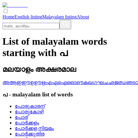
Home
English listing
Malayalam listing
About
List of malayalam words
starting with പ
മലയാളം അക്ഷരമാല
അ
ആ
ഇ
ഈ
ഉ
ഊ
ഋ
എ
ഏ
ഐ
ഒ
ഓ
ഔ
ക
ഖ
ഗ
ഘ
ച
ഛ
ജ
ഝ
ഞ
ട
പ
-
malayalam
list of words
പോരുകാരന്
പോരുകോഴി
പോര്
പോര്‍ക്കളം
പോര്‍ക്കള നിയമം
പോര്‍ക്കുതിര