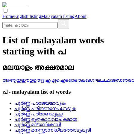
Home
English listing
Malayalam listing
About
List of malayalam words
starting with പ
മലയാളം അക്ഷരമാല
അ
ആ
ഇ
ഈ
ഉ
ഊ
ഋ
എ
ഏ
ഐ
ഒ
ഓ
ഔ
ക
ഖ
ഗ
ഘ
ച
ഛ
ജ
ഝ
ഞ
ട
പ
-
malayalam
list of words
പൂര്‍ണ്ണ പരാജയമാവുക
പൂര്‍ണ്ണ പരിജ്ഞാനം നേടുക
പൂര്‍ണ്ണ പരിമാണമുള്ള
പൂര്‍ണ്ണ ഭൂതകാലവാചകമായ
പൂര്‍ണ്ണ മദ്യവിരോധി
പൂര്‍ണ്ണ മനസ്സാന്നിധ്യത്തോടുകൂടി