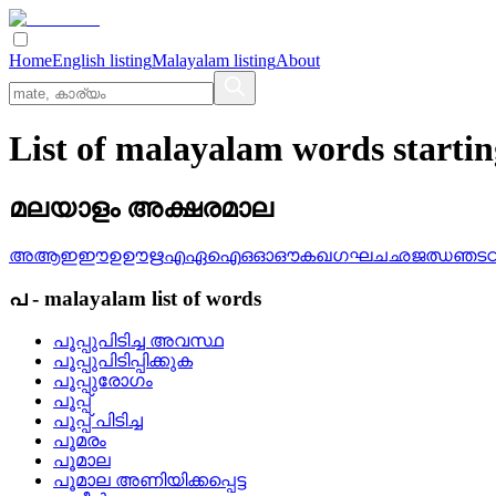
Home
English listing
Malayalam listing
About
List of malayalam words starti
മലയാളം അക്ഷരമാല
അ
ആ
ഇ
ഈ
ഉ
ഊ
ഋ
എ
ഏ
ഐ
ഒ
ഓ
ഔ
ക
ഖ
ഗ
ഘ
ച
ഛ
ജ
ഝ
ഞ
ട
പ
-
malayalam
list of words
പൂപ്പുപിടിച്ച അവസ്ഥ
പൂപ്പുപിടിപ്പിക്കുക
പൂപ്പുരോഗം
പൂപ്പ്
പൂപ്പ്‌ പിടിച്ച
പൂമരം
പൂമാല
പൂമാല അണിയിക്കപ്പെട്ട