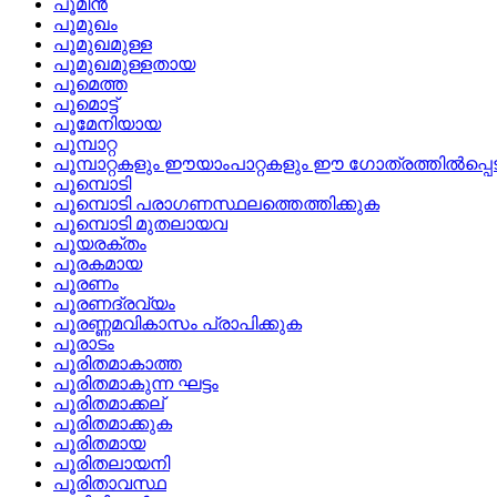
പൂമീൻ
പൂമുഖം
പൂമുഖമുള്ള
പൂമുഖമുള്ളതായ
പൂമെത്ത
പൂമൊട്ട്
പൂമേനിയായ
പൂമ്പാറ്റ
പൂമ്പാറ്റകളും ഈയാംപാറ്റകളും ഈ ഗോത്രത്തില്‍പ്പെട
പൂമ്പൊടി
പൂമ്പൊടി പരാഗണസ്ഥലത്തെത്തിക്കുക
പൂമ്പൊടി മുതലായവ
പൂയരക്തം
പൂരകമായ
പൂരണം
പൂരണദ്രവ്യം
പൂരണ്ണമവികാസം പ്രാപിക്കുക
പൂരാടം
പൂരിതമാകാത്ത
പൂരിതമാകുന്ന ഘട്ടം
പൂരിതമാക്കല്
പൂരിതമാക്കുക
പൂരിതമായ
പൂരിതലായനി
പൂരിതാവസ്ഥ