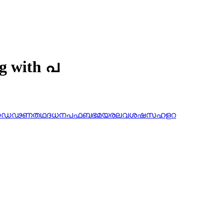
ng with പ
ഠ
ഡ
ഢ
ണ
ത
ഥ
ദ
ധ
ന
പ
ഫ
ബ
ഭ
മ
യ
ര
ല
വ
ശ
ഷ
സ
ഹ
ള
റ