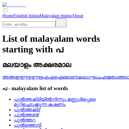
Home
English listing
Malayalam listing
About
List of malayalam words
starting with പ
മലയാളം അക്ഷരമാല
അ
ആ
ഇ
ഈ
ഉ
ഊ
ഋ
എ
ഏ
ഐ
ഒ
ഓ
ഔ
ക
ഖ
ഗ
ഘ
ച
ഛ
ജ
ഝ
ഞ
ട
പ
-
malayalam
list of words
പുല്‍ത്തകിടിയില്‍നിന്നും മണ്ണുള്‍പ്പെടെ
മുറിച്ചെടുക്കുന്ന കഷണം
പുല്‍ത്തകിട്
പുല്‍ത്തണ്ട്
പുല്‍ത്തറ
പുല്‍ത്തൊട്ടി