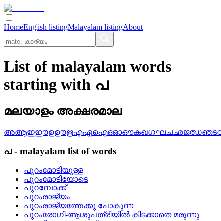
Home
English listing
Malayalam listing
About
List of malayalam words
starting with പ
മലയാളം അക്ഷരമാല
അ
ആ
ഇ
ഈ
ഉ
ഊ
ഋ
എ
ഏ
ഐ
ഒ
ഓ
ഔ
ക
ഖ
ഗ
ഘ
ച
ഛ
ജ
ഝ
ഞ
ട
പ
-
malayalam
list of words
പുറംമോടിയുള്ള
പുറംമോടിയോടെ
പുറമ്പോക്ക്
പുറംരാജ്യം
പുറംരാജ്യത്തേക്കു പോകുന്ന
പുറംരോഗി-ആശുപത്രിയില്‍ കിടക്കാതെ മരുന്നു