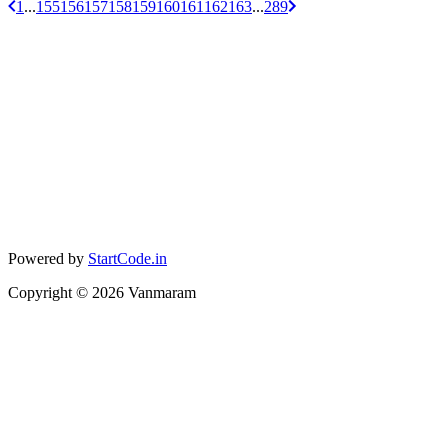
1
...
155
156
157
158
159
160
161
162
163
...
289
Powered by
StartCode.in
Copyright ©
2026
Vanmaram