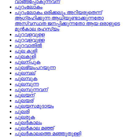
വാങ്ങിപ്പോകുന്നവന്
പുറംലോകം
പുറംലോകം ഒരിക്കലും അറിയരുതെന്ന്
ആഗ്രഹിക്കുന്ന ആധിയുണ്ടാക്കുന്നതോ
അസ്വസ്ഥത ജനപ്പിക്കുന്നതോ ആയ ഒരാളുടെ
മുന്‍കാല രഹസ്യം
പുറവളവുളള
പുറവളവുള്ള
പുറവാതില്‍
പുല കുളി
പുലകുളി
പുലന്പുക
പുലഭ്യംപറയുന്ന
പുലമ്പല്
പുലമ്പുക
പുലമ്പുന്ന
പുലമ്പുന്നവന്
പുലയന്
പുലയര്
പുലയസമുദായം
പുലരി
പുലരുക
പുലര്‍കാലം
പുലര്‍കാല മഞ്ഞ്
പുലര്‍കാലത്തെ മഞ്ഞുതുള്ളി