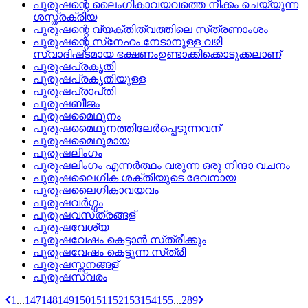
പുരുഷന്റെ ലൈംഗികാവയവത്തെ നീക്കം ചെയ്യുന്ന
ശസ്ത്രക്രിയ
പുരുഷന്റെ വ്യക്തിത്വത്തിലെ സ്‌ത്രണാംശം
പുരുഷന്റെ സ്‌നേഹം നേടാനുള്ള വഴി
സ്വാദിഷ്‌ടമായ ഭക്ഷണംഉണ്ടാക്കിക്കൊടുക്കലാണ്
പുരുഷപ്രകൃതി
പുരുഷപ്രകൃതിയുള്ള
പുരുഷപ്രാപ്‌തി
പുരുഷബീജം
പുരുഷമൈഥുനം
പുരുഷമൈഥുനത്തിലേര്‍പ്പെടുന്നവന്
പുരുഷമൈഥുമായ
പുരുഷലിംഗം
പുരുഷലിംഗം എന്നര്‍ത്ഥം വരുന്ന ഒരു നിന്ദാ വചനം
പുരുഷലൈഗിക ശക്തിയുടെ ദേവനായ
പുരുഷലൈഗികാവയവം
പുരുഷവര്‍ഗ്ഗം
പുരുഷവസ്‌ത്രങ്ങള്
പുരുഷവേശ്യ
പുരുഷവേഷം കെട്ടാന്‍ സ്‌ത്രീക്കും
പുരുഷവേഷം കെട്ടുന്ന സ്‌ത്രീ
പുരുഷസ്തനങ്ങള്
പുരുഷസ്വരം
1
...
147
148
149
150
151
152
153
154
155
...
289