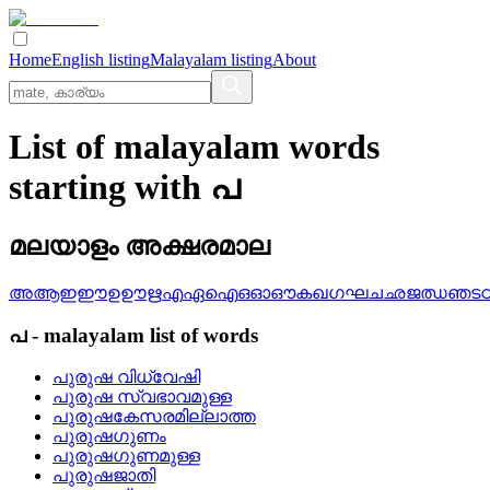
Home
English listing
Malayalam listing
About
List of malayalam words
starting with പ
മലയാളം അക്ഷരമാല
അ
ആ
ഇ
ഈ
ഉ
ഊ
ഋ
എ
ഏ
ഐ
ഒ
ഓ
ഔ
ക
ഖ
ഗ
ഘ
ച
ഛ
ജ
ഝ
ഞ
ട
പ
-
malayalam
list of words
പുരുഷ വിധ്വേഷി
പുരുഷ സ്വഭാവമുള്ള
പുരുഷകേസരമില്ലാത്ത
പുരുഷഗുണം
പുരുഷഗുണമുള്ള
പുരുഷജാതി