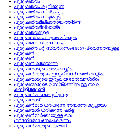
പുരുഷത്വം
പുരുഷത്വം കുറിക്കുന്ന
പുരുഷത്വം നഷ്‌ടപ്പെട്ട
പുരുഷത്വം നഷ്ടപ്പെട്ട
പുരുഷത്വമില്ലാതായിത്തീര്‍ന്ന
പുരുഷത്വമില്ലായ്‌മ
പുരുഷത്വമുള്ള
പുരുഷധര്‍മ്മം ആരോപിക്കുക
പുരുഷനെ സംബന്ധിച്ച
പുരുഷനെപ്പറ്റി സ്വര്‍ഗ്ഗസംഭോഗ പ്രവണതയുള്ള
പുരുഷന്
പുരുഷന്‍
പുരുഷന്‍ തൊടാത്ത
പുരുഷന്മാരുടെ അടിവസ്ത്രം
പുരുഷന്‍മാരുടെ ഇറുകിയ നീന്തല്‍ വസ്ത്രം
പുരുഷന്മാരുടെ ഇറുകിയ മേല്‍വസ്‌ത്രം
പുരുഷന്മാരുടെ വസ്‌ത്രത്തിനുള്ള നല്ല
കമ്പിളിത്തുണി
പുരുഷന്‍മാരെക്കുറിച്ചുള്ള
പുരുഷന്മാര്
പുരുഷന്‍മാര്‍ ധരിക്കുന്ന അയഞ്ഞ കുപ്പായം
പുരുഷന്മാര്‍ ധരിക്കുന്ന ഷര്‍ട്ട്
പുരുഷന്‍മാര്‍ക്കായുള്ള ഒരു
ഗര്‍ഭനിരോധനോപകരണം
പുരുഷന്‍മ്മാരുടെ കമ്മല്