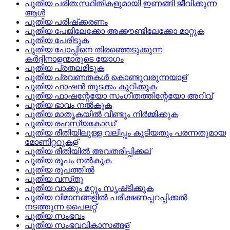
പുതിയ പരിത:സ്ഥിതികളുമായി ഇണങ്ങി ജീവിക്കുന്ന
ആള്‍
പുതിയ പരിഷ്‌ക്കരണം
പുതിയ പേജിലേക്കോ അക്കൗണ്ടിലേക്കോ മാറ്റുക
പുതിയ പേരിടുക
പുതിയ പോപ്പിനെ തിരഞ്ഞെടുക്കുന്ന
കര്‍ദ്ദിനാളന്മാരുടെ യോഗം
പുതിയ പ്രതലമിടുക
പുതിയ പ്രവണതകള്‍ കൊണ്ടുവരുന്നയാള്
പുതിയ ഫാഷന്‍ തുടക്കം കുറിക്കുക
പുതിയ ഫാഷന്റേയോ സംഗീതത്തിന്റേയോ അറിവ്
പുതിയ ഭാവം നല്‍കുക
പുതിയ മാതൃകയില്‍ വീണ്ടും നിര്‍മ്മിക്കുക
പുതിയ രഹസ്യകോഡ്
പുതിയ രീതിയിലുള്ള വലിപ്പം കൂടിയതും പരന്നതുമായ
മോണിറ്ററുകള്
പുതിയ രീതിയില്‍ അവതരിപ്പിക്കല്
പുതിയ രൂപം നല്‍കുക
പുതിയ രൂപത്തില്‍
പുതിയ വസ്‌തു
പുതിയ വാക്കും മറ്റും സൃഷ്‌ടിക്കുക
പുതിയ വിമാനങ്ങളില്‍ പരീക്ഷണപ്പറപ്പിക്കല്‍
നടത്തുന്ന പൈലറ്റ്
പുതിയ സംഭവം
പുതിയ സംഭവവികാസങ്ങള്