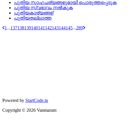
പുതിയ സാഹചര്യങ്ങളുമായി പൊരുത്തപ്പെടുക
പുതിയ സ്വഭാവം നല്‍കുക
പുതിയകാര്യങ്ങള്
പുതിയതല്ലാത്ത
1
...
137
138
139
140
141
142
143
144
145
...
289
Powered by
StartCode.in
Copyright ©
2026
Vanmaram