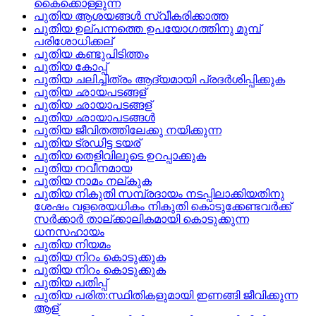
കൈക്കൊള്ളുന്ന
പുതിയ ആശയങ്ങള്‍ സ്വീകരിക്കാത്ത
പുതിയ ഉല്‌പന്നത്തെ ഉപയോഗത്തിനു മുമ്പ്‌
പരിശോധിക്കല്
പുതിയ കണ്ടുപിടിത്തം
പുതിയ കോപ്പ്
പുതിയ ചലിച്ചിത്രം ആദ്യമായി പ്രദര്‍ശിപ്പിക്കുക
പുതിയ ഛായപടങ്ങള്
പുതിയ ഛായാപടങ്ങള്
പുതിയ ഛായാപടങ്ങള്‍
പുതിയ ജീവിതത്തിലേക്കു നയിക്കുന്ന
പുതിയ ട്രഡിട്ട ടയര്
പുതിയ തെളിവിലൂടെ ഉറപ്പാക്കുക
പുതിയ നവീനമായ
പുതിയ നാമം നല്കുക
പുതിയ നികുതി സമ്പ്രദായം നടപ്പിലാക്കിയതിനു
ശേഷം വളരെയധികം നികുതി കൊടുക്കേണ്ടവര്‍ക്ക്‌
സര്‍ക്കാര്‍ താല്‌ക്കാലികമായി കൊടുക്കുന്ന
ധനസഹായം
പുതിയ നിയമം
പുതിയ നിറം കൊടുക്കുക
പുതിയ നിറം കൊടുക്കുക
പുതിയ പതിപ്പ്
പുതിയ പരിത:സ്ഥിതികളുമായി ഇണങ്ങി ജീവിക്കുന്ന
ആള്