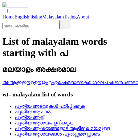
Home
English listing
Malayalam listing
About
List of malayalam words
starting with പ
മലയാളം അക്ഷരമാല
അ
ആ
ഇ
ഈ
ഉ
ഊ
ഋ
എ
ഏ
ഐ
ഒ
ഓ
ഔ
ക
ഖ
ഗ
ഘ
ച
ഛ
ജ
ഝ
ഞ
ട
പ
-
malayalam
list of words
പുതിയ അടവുകള്‍ പഠിപ്പിക്കുക
പുതിയ ആചാരം
പുതിയ ആള്
പുതിയ ആശയം ഉദിക്കുക
പുതിയ ആശയങ്ങളോട് ആഭിമുഖമ്യമുള്ള
പുതിയ ആശയങ്ങള്‍ പൂര്‍ണ്ണമസ്സോടെ