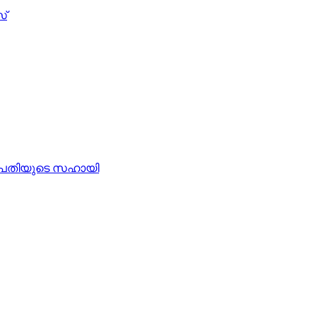
സ്
ാപതിയുടെ സഹായി