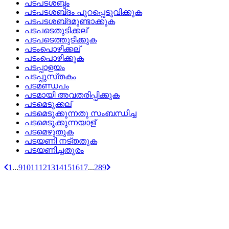
പടപടശബ്ദം
പടപടശബ്‌ദം പുറപ്പെടുവിക്കുക
പടപടശബ്‌ദമുണ്ടാക്കുക
പടപടെതുടിക്കല്
പടപടെത്തുടിക്കുക
പടംപൊഴിക്കല്
പടംപൊഴിക്കുക
പടപ്പാളയം
പടപ്പുസ്‌തകം
പടമണ്ഡപം
പടമായി അവതരിപ്പിക്കുക
പടമെടുക്കല്
പടമെടുക്കുന്നതു സംബന്ധിച്ച
പടമെടുക്കുന്നയാള്
പടമെഴുതുക
പടയണി നട്‌തതുക
പടയണിച്ചതുരം
1
...
9
10
11
12
13
14
15
16
17
...
289