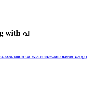
ng with പ
ഠ
ഡ
ഢ
ണ
ത
ഥ
ദ
ധ
ന
പ
ഫ
ബ
ഭ
മ
യ
ര
ല
വ
ശ
ഷ
സ
ഹ
ള
റ