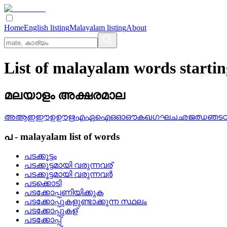
Home
English listing
Malayalam listing
About
List of malayalam words starti
മലയാളം അക്ഷരമാല
അ
ആ
ഇ
ഈ
ഉ
ഊ
ഋ
എ
ഏ
ഐ
ഒ
ഓ
ഔ
ക
ഖ
ഗ
ഘ
ച
ഛ
ജ
ഝ
ഞ
ട
പ
-
malayalam
list of words
പടക്കൂട്ടം
പടക്കൂട്ടമായി വരുന്നവര്
പടക്കൂട്ടമായി വരുന്നവര്‍
പടക്കൊടി
പടക്കോപ്പണിയിക്കുക
പടക്കോപ്പുകളുണ്ടാക്കുന്ന സ്ഥലം
പടക്കോപ്പുകള്
പടക്കോപ്പ്