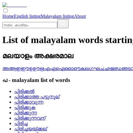
Home
English listing
Malayalam listing
About
List of malayalam words starti
മലയാളം അക്ഷരമാല
അ
ആ
ഇ
ഈ
ഉ
ഊ
ഋ
എ
ഏ
ഐ
ഒ
ഓ
ഔ
ക
ഖ
ഗ
ഘ
ച
ഛ
ജ
ഝ
ഞ
ട
പ
-
malayalam
list of words
പിരിക്കല്‍
പിരിക്കാത്ത പട്ടുനൂല്
പിരിക്കാവുന്ന
പിരിക്കുക
പിരിക്കുന്ന
പിരിക്കുന്നവന്
പിരിച്ച
പിരിച്ചയയ്ക്കല്