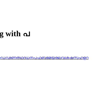
ng with പ
ഠ
ഡ
ഢ
ണ
ത
ഥ
ദ
ധ
ന
പ
ഫ
ബ
ഭ
മ
യ
ര
ല
വ
ശ
ഷ
സ
ഹ
ള
റ