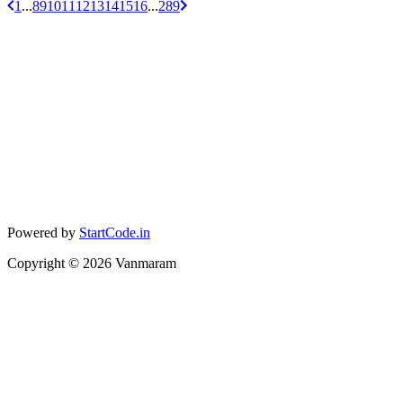
1
...
8
9
10
11
12
13
14
15
16
...
289
Powered by
StartCode.in
Copyright ©
2026
Vanmaram