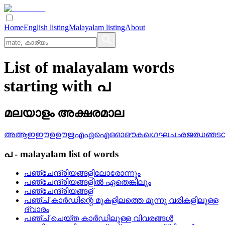
Home
English listing
Malayalam listing
About
List of malayalam words
starting with പ
മലയാളം അക്ഷരമാല
അ
ആ
ഇ
ഈ
ഉ
ഊ
ഋ
എ
ഏ
ഐ
ഒ
ഓ
ഔ
ക
ഖ
ഗ
ഘ
ച
ഛ
ജ
ഝ
ഞ
ട
പ
-
malayalam
list of words
പഞ്ചേന്ദ്രിയങ്ങളിലോരോന്നും
പഞ്ചേന്ദ്രിയങ്ങളില്‍ ഏതെങ്കിലും
പഞ്ചേന്ദ്രിയങ്ങള്
പഞ്ച്‌ കാര്‍ഡിന്റെ മുകളിലത്തെ മൂന്നു വരികളിലുള്ള
ദ്വാരം
പഞ്ച്‌ ചെയ്‌ത കാര്‍ഡിലുള്ള വിവരങ്ങള്‍