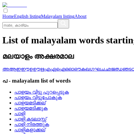
Home
English listing
Malayalam listing
About
List of malayalam words starti
മലയാളം അക്ഷരമാല
അ
ആ
ഇ
ഈ
ഉ
ഊ
ഋ
എ
ഏ
ഐ
ഒ
ഓ
ഔ
ക
ഖ
ഗ
ഘ
ച
ഛ
ജ
ഝ
ഞ
ട
പ
-
malayalam
list of words
പാളയം വിട്ടു പുറപ്പെടുക
പാളയം വിട്ടുപോകുക
പാളയമടിക്കല്
പാളയമടിക്കുക
പാളി
പാളി കടലാസ്സ്
പാളി നിരത്തുക
പാളികളാക്കല്