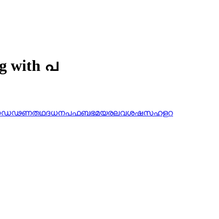
ng with പ
ഠ
ഡ
ഢ
ണ
ത
ഥ
ദ
ധ
ന
പ
ഫ
ബ
ഭ
മ
യ
ര
ല
വ
ശ
ഷ
സ
ഹ
ള
റ