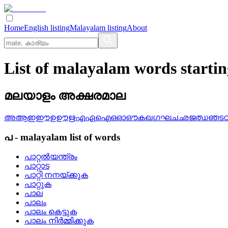
Home
English listing
Malayalam listing
About
List of malayalam words starti
മലയാളം അക്ഷരമാല
അ
ആ
ഇ
ഈ
ഉ
ഊ
ഋ
എ
ഏ
ഐ
ഒ
ഓ
ഔ
ക
ഖ
ഗ
ഘ
ച
ഛ
ജ
ഝ
ഞ
ട
പ
-
malayalam
list of words
പാറ്റല്‍യന്ത്രം
പാറ്റാട
പാറ്റി നനയ്‌ക്കുക
പാറ്റുക
പാല
പാലം
പാലം കെട്ടുക
പാലം നിര്‍മ്മിക്കുക