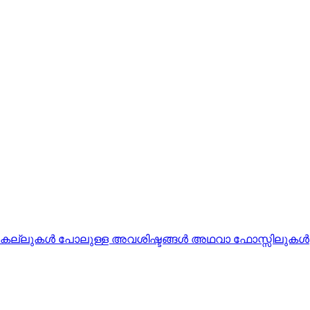
്ന കല്ലുകൾ പോലുള്ള അവശിഷ്ടങ്ങൾ അഥവാ ഫോസ്സിലുകൾ