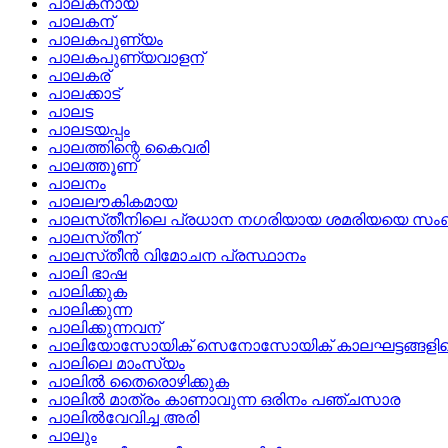
പാലകനായ
പാലകന്
പാലകപുണ്യം
പാലകപുണ്യവാളന്
പാലകര്
പാലക്കാട്
പാലട
പാലടയപ്പം
പാലത്തിന്റെ കൈവരി
പാലത്തൂണ്
പാലനം
പാലലൗകികമായ
പാലസ്‌തീനിലെ പ്രധാന നഗരിയായ ശമരിയയെ സംബന
പാലസ്‌തീന്
പാലസ്‌തീന്‍ വിമോചന പ്രസ്ഥാനം
പാലി ഭാഷ
പാലിക്കുക
പാലിക്കുന്ന
പാലിക്കുന്നവന്
പാലിയോസോയിക് സെനോസോയിക് കാലഘട്ടങ്ങളിലെ ക
പാലിലെ മാംസ്യം
പാലില്‍ തൈരൊഴിക്കുക
പാലില്‍ മാത്രം കാണാവുന്ന ഒരിനം പഞ്ചസാര
പാലില്‍വേവിച്ച അരി
പാലും