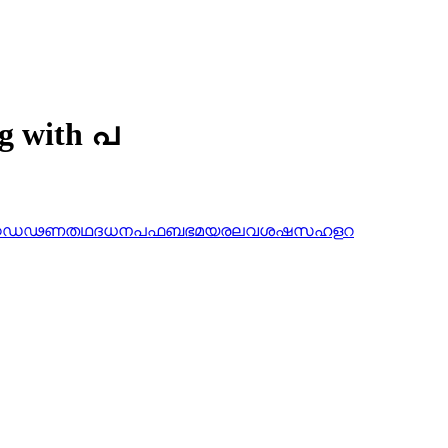
ng with പ
ഠ
ഡ
ഢ
ണ
ത
ഥ
ദ
ധ
ന
പ
ഫ
ബ
ഭ
മ
യ
ര
ല
വ
ശ
ഷ
സ
ഹ
ള
റ