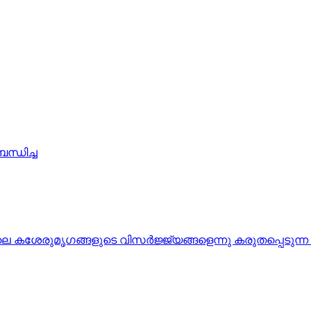
്ധിച്ച
ശേരുമൃഗങ്ങളുടെ വിസർജ്ജ്യങ്ങളെന്നു കരുതപ്പെടുന