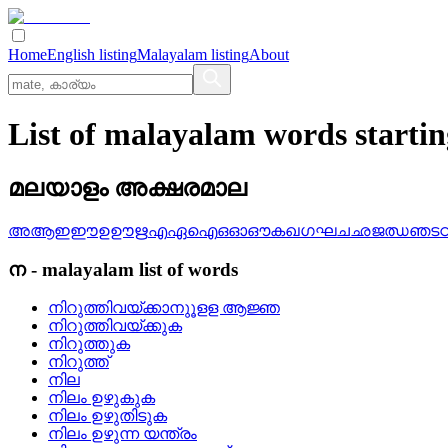
Home
English listing
Malayalam listing
About
List of malayalam words starti
മലയാളം അക്ഷരമാല
അ
ആ
ഇ
ഈ
ഉ
ഊ
ഋ
എ
ഏ
ഐ
ഒ
ഓ
ഔ
ക
ഖ
ഗ
ഘ
ച
ഛ
ജ
ഝ
ഞ
ട
ന
-
malayalam
list of words
നിറുത്തിവയ്ക്കാനുൂളള ആജ്ഞ
നിറുത്തിവയ്‌ക്കുക
നിറുത്തുക
നിറുത്ത്
നില
നിലം ഉഴുകുക
നിലം ഉഴുതിടുക
നിലം ഉഴുന്ന യന്ത്രം