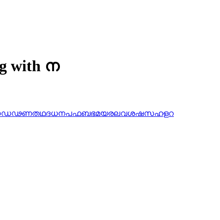
ng with ന
ഠ
ഡ
ഢ
ണ
ത
ഥ
ദ
ധ
ന
പ
ഫ
ബ
ഭ
മ
യ
ര
ല
വ
ശ
ഷ
സ
ഹ
ള
റ