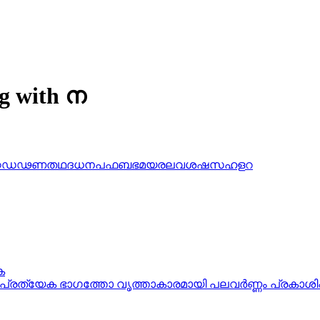
ng with ന
ഠ
ഡ
ഢ
ണ
ത
ഥ
ദ
ധ
ന
പ
ഫ
ബ
ഭ
മ
യ
ര
ല
വ
ശ
ഷ
സ
ഹ
ള
റ
ക
പ്രത്യേക ഭാഗത്തോ വൃത്താകാരമായി പലവര്‍ണ്ണം പ്രകാശിപ്പിക