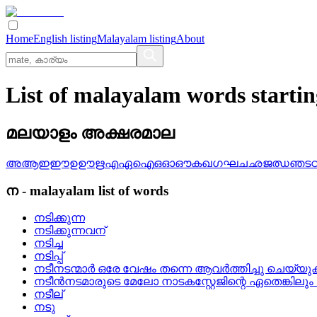
Home
English listing
Malayalam listing
About
List of malayalam words starti
മലയാളം അക്ഷരമാല
അ
ആ
ഇ
ഈ
ഉ
ഊ
ഋ
എ
ഏ
ഐ
ഒ
ഓ
ഔ
ക
ഖ
ഗ
ഘ
ച
ഛ
ജ
ഝ
ഞ
ട
ന
-
malayalam
list of words
നടിക്കുന്ന
നടിക്കുന്നവന്
നടിച്ച
നടിപ്പ്
നടീനടന്മാര്‍ ഒരേ വേഷം തന്നെ ആവര്‍ത്തിച്ചു ചെയ്യു
നടീന്‍നടമാരുടെ മേലോ നാടകസ്റ്റേജിന്റെ ഏതെങ്കിലും 
നടീല്
നടു