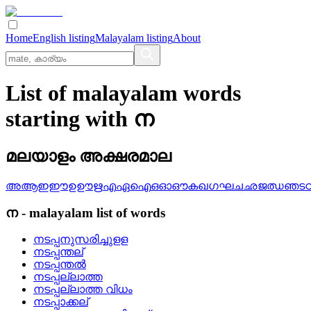
Home
English listing
Malayalam listing
About
List of malayalam words
starting with ന
മലയാളം അക്ഷരമാല
അ
ആ
ഇ
ഈ
ഉ
ഊ
ഋ
എ
ഏ
ഐ
ഒ
ഓ
ഔ
ക
ഖ
ഗ
ഘ
ച
ഛ
ജ
ഝ
ഞ
ട
ന
-
malayalam
list of words
നടപ്പനുസരിച്ചുളള
നടപ്പന്തല്
നടപ്പന്തല്‍
നടപ്പല്ലാത്ത
നടപ്പല്ലാത്ത വിധം
നടപ്പാക്കല്