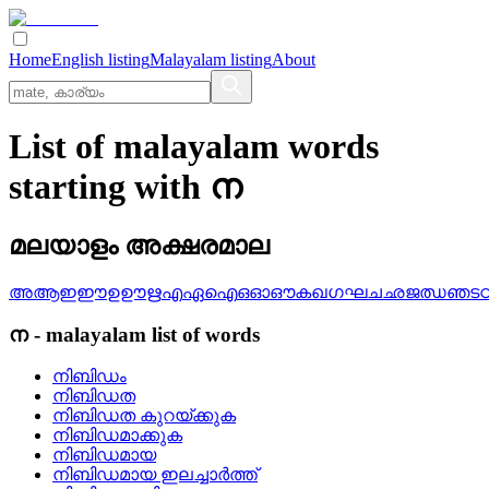
Home
English listing
Malayalam listing
About
List of malayalam words
starting with ന
മലയാളം അക്ഷരമാല
അ
ആ
ഇ
ഈ
ഉ
ഊ
ഋ
എ
ഏ
ഐ
ഒ
ഓ
ഔ
ക
ഖ
ഗ
ഘ
ച
ഛ
ജ
ഝ
ഞ
ട
ന
-
malayalam
list of words
നിബിഡം
നിബിഡത
നിബിഡത കുറയ്‌ക്കുക
നിബിഡമാക്കുക
നിബിഡമായ
നിബിഡമായ ഇലച്ചാര്‍ത്ത്