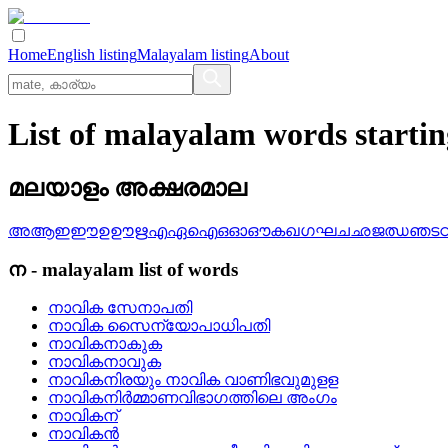
Home
English listing
Malayalam listing
About
List of malayalam words starti
മലയാളം അക്ഷരമാല
അ
ആ
ഇ
ഈ
ഉ
ഊ
ഋ
എ
ഏ
ഐ
ഒ
ഓ
ഔ
ക
ഖ
ഗ
ഘ
ച
ഛ
ജ
ഝ
ഞ
ട
ന
-
malayalam
list of words
നാവിക സേനാപതി
നാവിക സൈന്യോപാധിപതി
നാവികനാകുക
നാവികനാവുക
നാവികനിരയും നാവിക വാണിഭവുമുളള
നാവികനിര്‍മ്മാണവിഭാഗത്തിലെ അംഗം
നാവികന്
നാവികന്‍