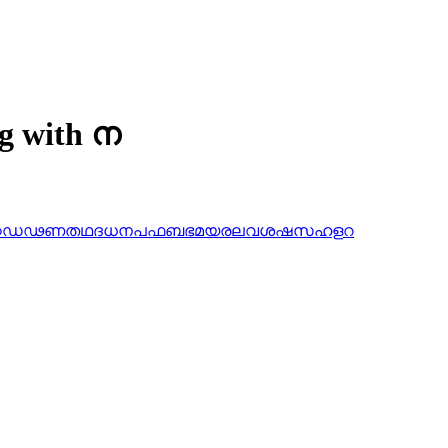
ng with ന
ഠ
ഡ
ഢ
ണ
ത
ഥ
ദ
ധ
ന
പ
ഫ
ബ
ഭ
മ
യ
ര
ല
വ
ശ
ഷ
സ
ഹ
ള
റ