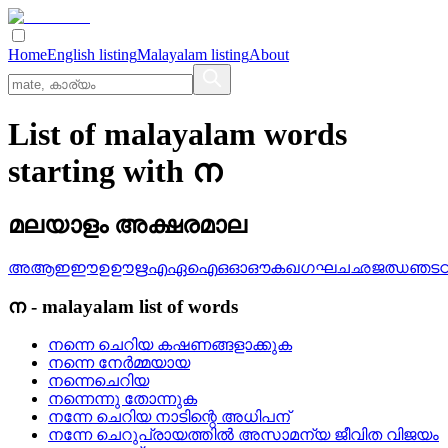
Home
English listing
Malayalam listing
About
List of malayalam words
starting with ന
മലയാളം അക്ഷരമാല
അ
ആ
ഇ
ഈ
ഉ
ഊ
ഋ
എ
ഏ
ഐ
ഒ
ഓ
ഔ
ക
ഖ
ഗ
ഘ
ച
ഛ
ജ
ഝ
ഞ
ട
ന
-
malayalam
list of words
നന്നെ ചെറിയ കഷണങ്ങളാക്കുക
നന്നെ നേര്‍മ്മയായ
നന്നെചെറിയ
നന്നെന്നു തോന്നുക
നന്നേ ചെറിയ നാടിന്റെ അധിപന്
നന്നേ ചെറുപ്രായത്തില്‍ അസാമന്യ ജീവിത വിജയം