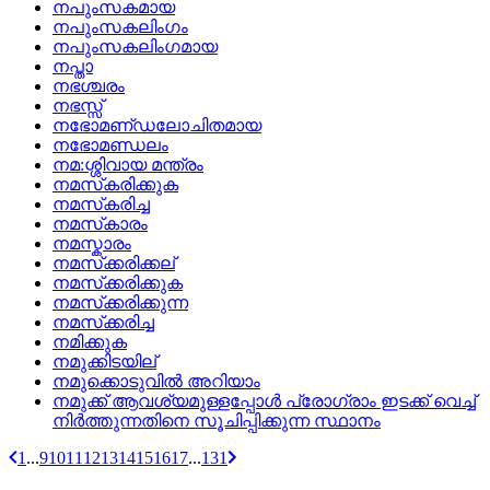
നപുംസകമായ
നപുംസകലിംഗം
നപുംസകലിംഗമായ
നപ്താ
നഭശ്ചരം
നഭസ്സ്
നഭോമണ്‌ഡലോചിതമായ
നഭോമണ്ഡലം
നമ:ശ്ശിവായ മന്ത്രം
നമസ്‌കരിക്കുക
നമസ്‌കരിച്ച
നമസ്‌കാരം
നമസ്കാരം
നമസ്‌ക്കരിക്കല്
നമസ്‌ക്കരിക്കുക
നമസ്‌ക്കരിക്കുന്ന
നമസ്‌ക്കരിച്ച
നമിക്കുക
നമുക്കിടയില്
നമുക്കൊടുവില്‍ അറിയാം
നമുക്ക്‌ ആവശ്യമുള്ളപ്പോള്‍ പ്രോഗ്രാം ഇടക്ക്‌ വെച്ച്‌
നിര്‍ത്തുന്നതിനെ സൂചിപ്പിക്കുന്ന സ്ഥാനം
1
...
9
10
11
12
13
14
15
16
17
...
131