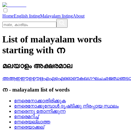
Home
English listing
Malayalam listing
About
List of malayalam words
starting with ന
മലയാളം അക്ഷരമാല
അ
ആ
ഇ
ഈ
ഉ
ഊ
ഋ
എ
ഏ
ഐ
ഒ
ഓ
ഔ
ക
ഖ
ഗ
ഘ
ച
ഛ
ജ
ഝ
ഞ
ട
ന
-
malayalam
list of words
നേരെനോക്കാതിരിക്കുക
നേരെനോക്കുമ്പോള്‍ ദൃഷ്‌ടിക്കു നിരപ്പായ സ്ഥലം
നേരെന്നു തോന്നിക്കുന്ന
നേരെമറിച്ച്
നേരെയല്ലാത്ത
നേരെയാക്കല്