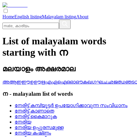
Home
English listing
Malayalam listing
About
List of malayalam words
starting with ന
മലയാളം അക്ഷരമാല
അ
ആ
ഇ
ഈ
ഉ
ഊ
ഋ
എ
ഏ
ഐ
ഒ
ഓ
ഔ
ക
ഖ
ഗ
ഘ
ച
ഛ
ജ
ഝ
ഞ
ട
ന
-
malayalam
list of words
നേരിട്ട്‌ കമ്പ്യൂട്ടര്‍ ഉപയോഗിക്കാവുന്ന സംവിധാനം
നേരിട്ട്‌ കാണാതെ
നേരിട്ട്‌ കൈമാറുക
നേരിയ
നേരിയ ഉപ്പുരസമുള്ള
നേരിയ കഷ്‌ണം