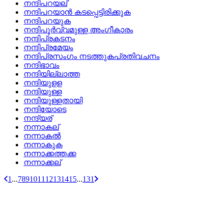
നന്ദിപറയല്
നന്ദിപറയാന്‍ കടപ്പെട്ടിരിക്കുക
നന്ദിപറയുക
നന്ദിപൂര്‍വ്വമുള്ള അംഗീകാരം
നന്ദിപ്രകടനം
നന്ദിപ്രമേയം
നന്ദിപ്രസംഗം നടത്തുകപ്രതിവചനം
നന്ദിഭാവം
നന്ദിയില്ലാത്ത
നന്ദിയുളള
നന്ദിയുള്ള
നന്ദിയുള്ളതായി
നന്ദിയോടെ
നന്ദ്യര്
നന്നാകല്
നന്നാകല്‍
നന്നാകുക
നന്നാക്കത്തക്ക
നന്നാക്കല്
1
...
7
8
9
10
11
12
13
14
15
...
131