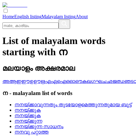
Home
English listing
Malayalam listing
About
List of malayalam words
starting with ന
മലയാളം അക്ഷരമാല
അ
ആ
ഇ
ഈ
ഉ
ഊ
ഋ
എ
ഏ
ഐ
ഒ
ഓ
ഔ
ക
ഖ
ഗ
ഘ
ച
ഛ
ജ
ഝ
ഞ
ട
ന
-
malayalam
list of words
നനയ്‌ക്കാവുന്നതും തുടയോളമെത്തുന്നതുമായ ബൂട്ട്
നനയ്‌ക്കുക
നനയ്ക്കുക
നനയ്‌ക്കുന്ന
നനയ്ക്കുന്ന സാധനം
നനവു പറ്റാത്ത