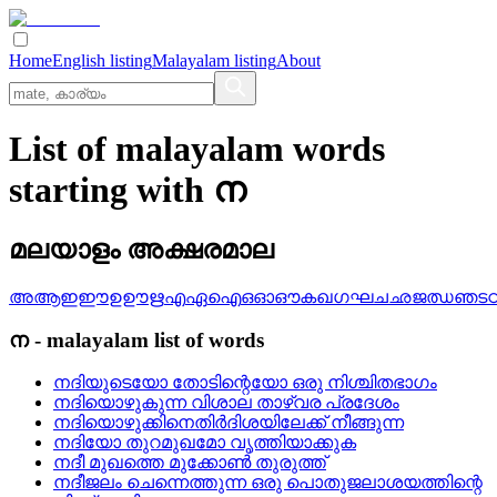
Home
English listing
Malayalam listing
About
List of malayalam words
starting with ന
മലയാളം അക്ഷരമാല
അ
ആ
ഇ
ഈ
ഉ
ഊ
ഋ
എ
ഏ
ഐ
ഒ
ഓ
ഔ
ക
ഖ
ഗ
ഘ
ച
ഛ
ജ
ഝ
ഞ
ട
ന
-
malayalam
list of words
നദിയുടെയോ തോടിന്റെയോ ഒരു നിശ്ചിതഭാഗം
നദിയൊഴുകുന്ന വിശാല താഴ്വര പ്രദേശം
നദിയൊഴുക്കിനെതിര്‍ദിശയിലേക്ക് നീങ്ങുന്ന
നദിയോ തുറമുഖമോ വൃത്തിയാക്കുക
നദീ മുഖത്തെ മുക്കോണ്‍ തുരുത്ത്
നദീജലം ചെന്നെത്തുന്ന ഒരു പൊതുജലാശയത്തിന്റെ