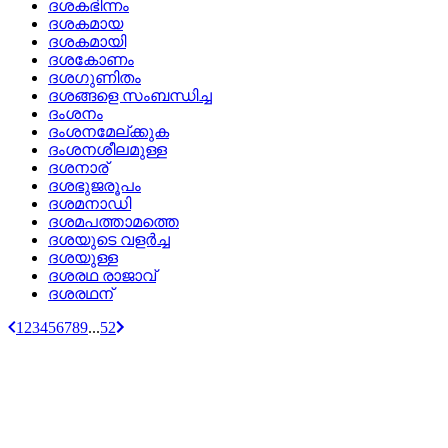
ദശകഭിന്നം
ദശകമായ
ദശകമായി
ദശകോണം
ദശഗുണിതം
ദശങ്ങളെ സംബന്ധിച്ച
ദംശനം
ദംശനമേല്ക്കുക
ദംശനശീലമുള്ള
ദശനാര്
ദശഭുജരൂപം
ദശമനാഡി
ദശമപത്താമത്തെ
ദശയുടെ വളര്‍ച്ച
ദശയുള്ള
ദശരഥ രാജാവ്
ദശരഥന്
1
2
3
4
5
6
7
8
9
...
52