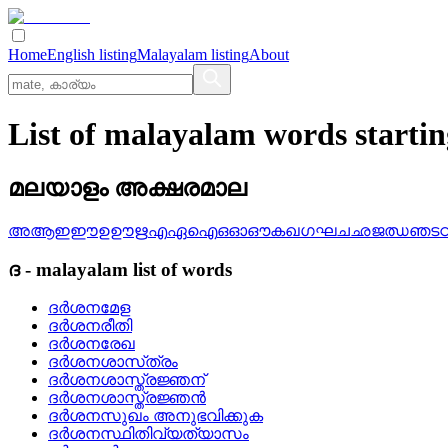
Home
English listing
Malayalam listing
About
List of malayalam words startin
മലയാളം അക്ഷരമാല
അ
ആ
ഇ
ഈ
ഉ
ഊ
ഋ
എ
ഏ
ഐ
ഒ
ഓ
ഔ
ക
ഖ
ഗ
ഘ
ച
ഛ
ജ
ഝ
ഞ
ട
ദ
-
malayalam
list of words
ദര്‍ശനമേള
ദര്‍ശനരീതി
ദര്‍ശനരേഖ
ദര്‍ശനശാസ്‌ത്രം
ദര്‍ശനശാസ്ത്രജ്ഞന്
ദര്‍ശനശാസ്ത്രജ്ഞന്‍
ദര്‍ശനസുഖം അനുഭവിക്കുക
ദര്‍ശനസ്ഥിതിവ്യത്യാസം