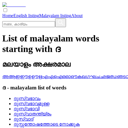
Home
English listing
Malayalam listing
About
List of malayalam words
starting with ദ
മലയാളം അക്ഷരമാല
അ
ആ
ഇ
ഈ
ഉ
ഊ
ഋ
എ
ഏ
ഐ
ഒ
ഓ
ഔ
ക
ഖ
ഗ
ഘ
ച
ഛ
ജ
ഝ
ഞ
ട
ദ
-
malayalam
list of words
ദുഃസ്വഭാവം
ദുഃസ്വഭാവമുള്ള
ദുഃസ്വഭാവി
ദുഃസ്വാതന്ത്യ്രം
ദുസ്വാദ്
ദുസ്സന്തോഷത്തോടെ നോക്കുക