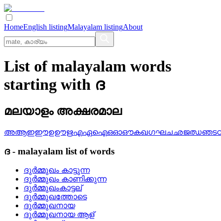
Home
English listing
Malayalam listing
About
List of malayalam words
starting with ദ
മലയാളം അക്ഷരമാല
അ
ആ
ഇ
ഈ
ഉ
ഊ
ഋ
എ
ഏ
ഐ
ഒ
ഓ
ഔ
ക
ഖ
ഗ
ഘ
ച
ഛ
ജ
ഝ
ഞ
ട
ദ
-
malayalam
list of words
ദുര്‍മ്മുഖം കാട്ടുന്ന
ദുര്‍മ്മുഖം കാണിക്കുന്ന
ദുര്‍മ്മുഖംകാട്ടല്
ദുര്‍മ്മുഖത്തോടെ
ദുര്‍മ്മുഖനായ
ദുര്‍മ്മുഖനായ ആള്