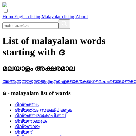
Home
English listing
Malayalam listing
About
List of malayalam words
starting with ദ
മലയാളം അക്ഷരമാല
അ
ആ
ഇ
ഈ
ഉ
ഊ
ഋ
എ
ഏ
ഐ
ഒ
ഓ
ഔ
ക
ഖ
ഗ
ഘ
ച
ഛ
ജ
ഝ
ഞ
ട
ദ
-
malayalam
list of words
ദിവ്യത്വം
ദിവ്യത്വം സങ്കല്‌പിക്കുക
ദിവ്യത്വമാരോപിക്കല്
ദിവ്യനാക്കുക
ദിവ്യനായ
ദിവ്യന്