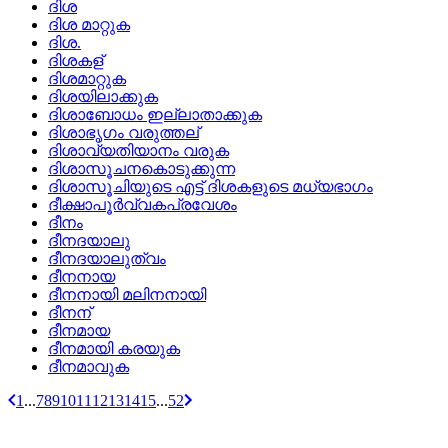
ദിശ
ദിശ മാറ്റുക
ദിശ.
ദിശകള്
ദിശമാറ്റുക
ദിശയിലാക്കുക
ദിശാബോധം ഇല്ലാതാക്കുക
ദിശാഭൃഗം വരുത്തല്
ദിശാവ്യതിയാനം വരുക
ദിശാസൂചനകൊടുക്കുന്ന
ദിശാസൂചിയുടെ എട്ട്‌ ദിശകളുടെ മധ്യഭാഗം
ദീക്ഷാപൂര്‍വ്വകപ്രവേശം
ദീനം
ദീനദയാലു
ദീനദയാലുത്വം
ദീനനായ
ദീനനായി മലിനനായി
ദീനന്
ദീനമായ
ദീനമായി കരയുക
ദീനമാവുക
1
...
7
8
9
10
11
12
13
14
15
...
52