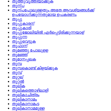
തൂത്തുവൃത്തിയാക്കുക
തൂന്പ
തൂന്പപോലുള്ളതും അതേ ആവശ്യങ്ങള്‍ക്ക്
ഉപയോഗിക്കുന്നതുമായ ഉപകരണം
തൂപ്പു
തൂപ്പുകാരന്
തൂപ്പുകാരി
തൂപ്പുജോലിയില്‍ ഏര്‍പ്പെട്ടിരിക്കുന്നയാള്
തൂപ്പുന്ന
തൂപ്പുവെട്ടുക
തൂഫാന്
തൂമഞ്ഞു പോലുളള
തൂമഞ്ഞ്
തൂമാനപ്പലക
തൂമ്പ
തൂമ്പകൊണ്ട്‌ കിളയ്‌ക്കുക
തൂമ്പ്
തൂറ്റല്
തൂറ്റല്‍
തൂലിക
തൂലികത്തൊഴിലാളി
തൂലികാചിത്രം
തൂലികാനാമം
തൂലികാനാമംട
തൂലികാനാമമുള്ള