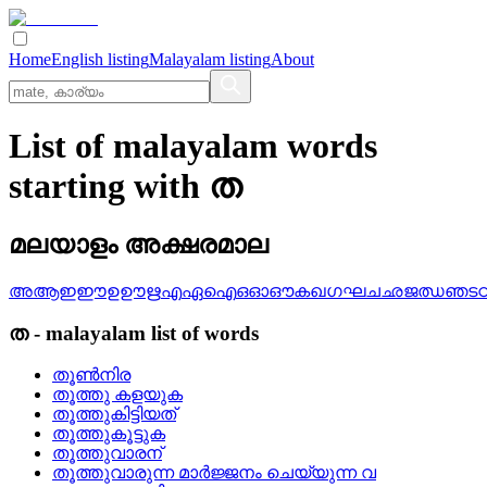
Home
English listing
Malayalam listing
About
List of malayalam words
starting with ത
മലയാളം അക്ഷരമാല
അ
ആ
ഇ
ഈ
ഉ
ഊ
ഋ
എ
ഏ
ഐ
ഒ
ഓ
ഔ
ക
ഖ
ഗ
ഘ
ച
ഛ
ജ
ഝ
ഞ
ട
ത
-
malayalam
list of words
തൂണ്‍നിര
തൂത്തു കളയുക
തൂത്തുകിട്ടിയത്
തൂത്തുകൂട്ടുക
തൂത്തുവാരന്
തൂത്തുവാരുന്ന മാര്‍ജ്ജനം ചെയ്യുന്ന വ