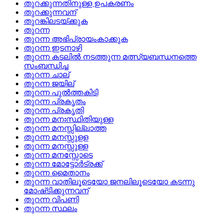
തുറക്കുന്നതിനുള്ള ഉപകരണം
തുറക്കുന്നവന്
തുറങ്കിലടയ്‌ക്കുക
തുറന്ന
തുറന്ന അഭിപ്രായംകാക്കുക
തുറന്ന ഇടനാഴി
തുറന്ന കടലില്‍ നടത്തുന്ന മത്സ്യബന്ധനത്തെ
സംബന്ധിച്ച
തുറന്ന ചാല്
തുറന്ന ജയില്
തുറന്ന പുല്‍ത്തകിടി
തുറന്ന പ്രകൃതം
തുറന്ന പ്രകൃതി
തുറന്ന മനഃസ്ഥിതിയുള്ള
തുറന്ന മനസ്സില്ലാത്ത
തുറന്ന മനസ്സുളള
തുറന്ന മനസ്സുള്ള
തുറന്ന മനസ്സോടെ
തുറന്ന മോട്ടോര്‍ട്രക്ക്
തുറന്ന മൈതാനം
തുറന്ന വാതിലൂടെയോ ജനലിലൂടെയോ കടന്നു
മോഷ്‌ടിക്കുന്നവന്
തുറന്ന വിപണി
തുറന്ന സ്ഥലം