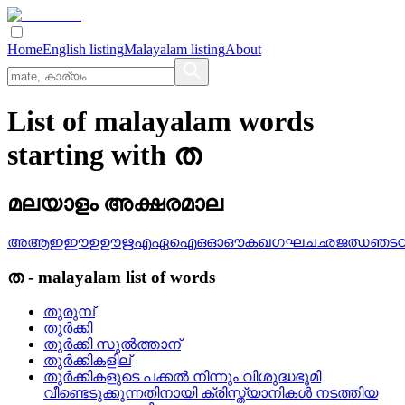
Home
English listing
Malayalam listing
About
List of malayalam words
starting with ത
മലയാളം അക്ഷരമാല
അ
ആ
ഇ
ഈ
ഉ
ഊ
ഋ
എ
ഏ
ഐ
ഒ
ഓ
ഔ
ക
ഖ
ഗ
ഘ
ച
ഛ
ജ
ഝ
ഞ
ട
ത
-
malayalam
list of words
തുരുമ്പ്
തുര്‍ക്കി
തുര്‍ക്കി സുല്‍ത്താന്
തുര്‍ക്കികളില്
തുര്‍ക്കികളുടെ പക്കല്‍ നിന്നും വിശുദ്ധഭൂമി
വീണ്ടെടുക്കുന്നതിനായി ക്രിസ്ത്യാനികള്‍ നടത്തിയ