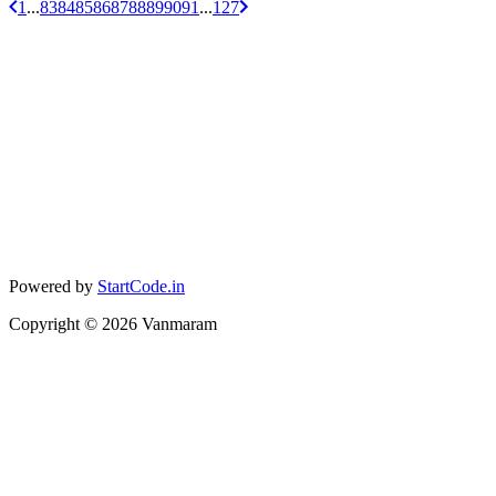
1
...
83
84
85
86
87
88
89
90
91
...
127
Powered by
StartCode.in
Copyright ©
2026
Vanmaram