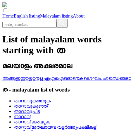
Home
English listing
Malayalam listing
About
List of malayalam words
starting with ത
മലയാളം അക്ഷരമാല
അ
ആ
ഇ
ഈ
ഉ
ഊ
ഋ
എ
ഏ
ഐ
ഒ
ഓ
ഔ
ക
ഖ
ഗ
ഘ
ച
ഛ
ജ
ഝ
ഞ
ട
ത
-
malayalam
list of words
താറാവുകരയുക
താറാവുകുഞ്ഞ്
താറാവുപിട
താറാവ്
താറാവ് കരയുക
താറാവ്‌ മുതലായവ വളര്‍ത്തുപക്ഷികള്