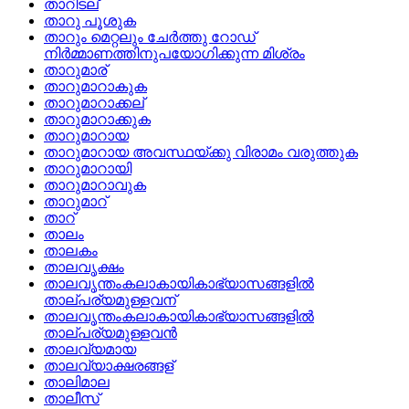
താറിടല്
താറു പൂശുക
താറും മെറ്റലും ചേര്‍ത്തു റോഡ്‌
നിര്‍മ്മാണത്തിനുപയോഗിക്കുന്ന മിശ്രം
താറുമാര്
താറുമാറാകുക
താറുമാറാക്കല്
താറുമാറാക്കുക
താറുമാറായ
താറുമാറായ അവസ്ഥയ്‌ക്കു വിരാമം വരുത്തുക
താറുമാറായി
താറുമാറാവുക
താറുമാറ്
താറ്
താലം
താലകം
താലവൃക്ഷം
താലവൃന്തംകലാകായികാഭ്യാസങ്ങളില്‍
താല്പര്യമുള്ളവന്
താലവൃന്തംകലാകായികാഭ്യാസങ്ങളില്‍
താല്പര്യമുള്ളവന്‍
താലവ്യമായ
താലവ്യാക്ഷരങ്ങള്
താലിമാല
താലീസ്