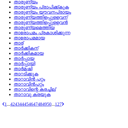
താരുണ്യം
താരുണ്യം പ്രാപിക്ക്കുക
താരുണ്യം യൗവനപ്രായം
താരുണ്യത്തിളപ്പുളളവന്
താരുണ്യത്തിളപ്പുളളവന്‍
താരുണ്യമെത്തിയ
താരോപമം പ്രകാശിക്കുന്ന
താരോപമമായ
താര്
താര്‍ക്കികന്
താര്‍ക്കികമായ
താര്‍പ്പായ
താര്‍പ്പായി
താര്‍മഷി
താറടിക്കുക
താറാവിന്‍ പറ്റം
താറാവിന്‍പറ്റം
താറാവിന്റെ കരച്ചില്
താറാവു കരയുക
1
...
42
43
44
45
46
47
48
49
50
...
127