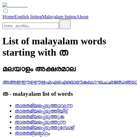
Home
English listing
Malayalam listing
About
List of malayalam words
starting with ത
മലയാളം അക്ഷരമാല
അ
ആ
ഇ
ഈ
ഉ
ഊ
ഋ
എ
ഏ
ഐ
ഒ
ഓ
ഔ
ക
ഖ
ഗ
ഘ
ച
ഛ
ജ
ഝ
ഞ
ട
ത
-
malayalam
list of words
താരതമ്യപ്പെടുത്താവുന്ന
താരതമ്യപ്പെടുത്തിയിട്ട്
താരതമ്യപ്പെടുത്തുക
താരതമ്യപ്പെടുത്തുന്ന
താരതമ്യപ്പെടുത്തുമ്പോള്
താരതമ്യഭാഗം