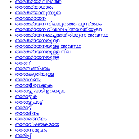
താരതമ്യമില്ലാത്ത
താരതമ്യാധാരം
താരതമ്യാനുസൃത
താരതമ്യേന
താരതമ്യേന വിലകുറഞ്ഞ പുസ്‌തകം
താരതമ്യേന വിശാലചിന്താഗതിയുള്ള
താരതമ്യേനമെച്ചമായിരിക്കുന്ന അവസ്ഥ
താരതമ്യേനയുളള
താരതമ്യേനയുളള അവസ്ഥ
താരതമ്യേനയുളള നില
താരതമ്യേനയുള്ള
താരന്
താരസഞ്ചയം
താരാകൃതിയുള്ള
താരാഗണം
താരാട്ടി ഉറക്കുക
താരാട്ടു പാടി ഉറക്കുക
താരാട്ടുക
താരാട്ടുപാട്ട്
താരാട്ട്
താരാദിനം
താരാമത്സ്യം
താരാവിഷയകമായ
താരാസമൂഹം
താരിപ്പ്