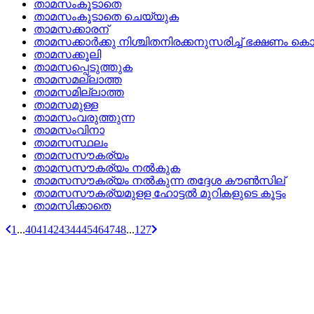
താമസംകൂടാതെ
താമസംകൂടാതെ ചെയ്യുക
താമസക്കാരന്
താമസക്കാര്‍ക്കു നിശ്ചിതനിരക്കനുസരിച്ച്‌ ഭക്ഷണം കൊ
താമസക്കൂലി
താമസപ്പെടുത്തുക
താമസമല്ലാത്ത
താമസമില്ലാത്ത
താമസമുള്ള
താമസംവരുത്തുന്ന
താമസംവിനാ
താമസസ്ഥലം
താമസസൗകര്യം
താമസസൗകര്യം നല്‍കുക
താമസസൗകര്യം നല്‍കുന്ന തദ്ദേശ കൗണ്‍സില്
താമസസൗകര്യമുളള ഹോട്ടല്‍ മുറികളുടെ കൂട്ടം
താമസിക്കാതെ
1
...
40
41
42
43
44
45
46
47
48
...
127