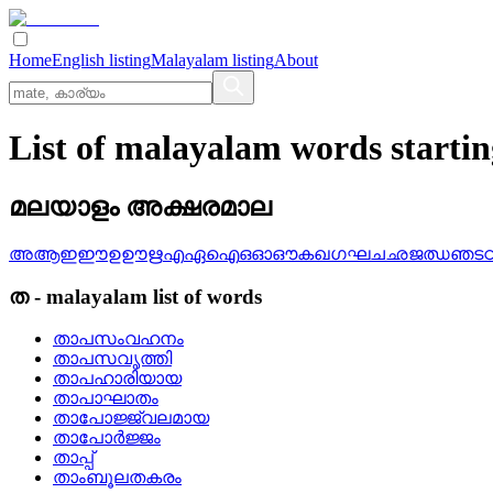
Home
English listing
Malayalam listing
About
List of malayalam words starti
മലയാളം അക്ഷരമാല
അ
ആ
ഇ
ഈ
ഉ
ഊ
ഋ
എ
ഏ
ഐ
ഒ
ഓ
ഔ
ക
ഖ
ഗ
ഘ
ച
ഛ
ജ
ഝ
ഞ
ട
ത
-
malayalam
list of words
താപസംവഹനം
താപസവൃത്തി
താപഹാരിയായ
താപാഘാതം
താപോജ്ജ്വലമായ
താപോര്‍ജ്ജം
താപ്പ്
താംബൂലതകരം