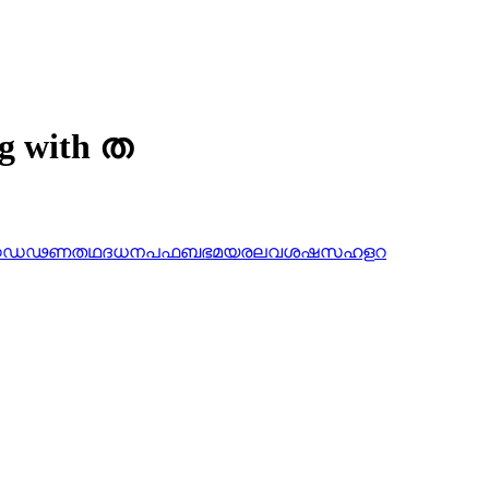
ng with ത
ഠ
ഡ
ഢ
ണ
ത
ഥ
ദ
ധ
ന
പ
ഫ
ബ
ഭ
മ
യ
ര
ല
വ
ശ
ഷ
സ
ഹ
ള
റ