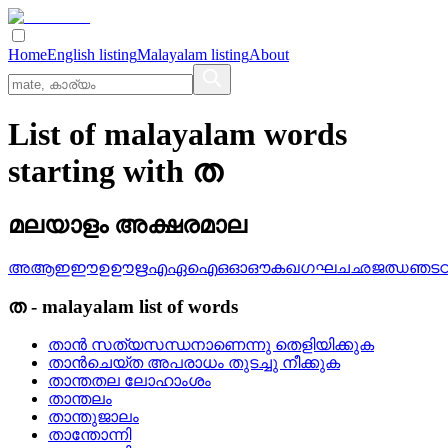
Home
English listing
Malayalam listing
About
List of malayalam words
starting with ത
മലയാളം അക്ഷരമാല
അ
ആ
ഇ
ഈ
ഉ
ഊ
ഋ
എ
ഏ
ഐ
ഒ
ഓ
ഔ
ക
ഖ
ഗ
ഘ
ച
ഛ
ജ
ഝ
ഞ
ട
ത
-
malayalam
list of words
താന്‍ സത്യസന്ധനാണെന്നു തെളിയിക്കുക
താന്‍ചെയ്‌ത അപരാധം തുടച്ചു നീക്കുക
താന്തതല ലോഹാംശം
താന്തലം
താന്തുജാലം
താന്തോന്നി