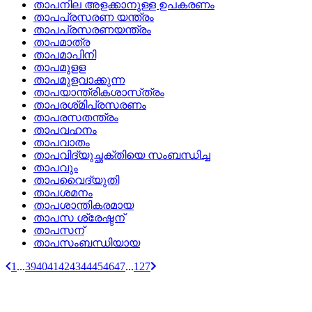
താപനില അളക്കാനുള്ള ഉപകരണം
താപപ്രസരണ യന്ത്രം
താപപ്രസരണയന്ത്രം
താപമാത്ര
താപമാപിനി
താപമുളള
താപമുളവാക്കുന്ന
താപയാന്ത്രികശാസ്‌ത്രം
താപരശ്‌മിപ്രസരണം
താപരസതന്ത്രം
താപവഹനം
താപവാതം
താപവിദ്യുച്ഛക്തിയെ സംബന്ധിച്ച
താപവും
താപവൈദ്യുതി
താപശമനം
താപശാന്തികരമായ
താപസ ശ്രേഷ്ടന്
താപസന്
താപസംബന്ധിയായ
1
...
39
40
41
42
43
44
45
46
47
...
127