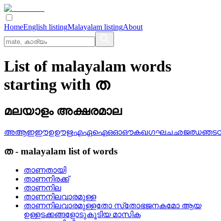
Home
English listing
Malayalam listing
About
List of malayalam words
starting with ത
മലയാളം അക്ഷരമാല
അ
ആ
ഇ
ഈ
ഉ
ഊ
ഋ
എ
ഏ
ഐ
ഒ
ഓ
ഔ
ക
ഖ
ഗ
ഘ
ച
ഛ
ജ
ഝ
ഞ
ട
ത
-
malayalam
list of words
താണതായി
താണനിരക്ക്
താണനില
താണനിലവാരമുള്ള
താണനിലവാരമുള്ളതോ സ്‌തോഭജനകമോ ആയ
ഉള്ളടക്കങ്ങളോടുകൂടിയ മാസിക