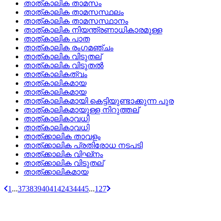
താത്കാലിക താമസം
താത്കാലിക താമസസ്ഥലം
താത്‌കാലിക താമസസ്ഥാനം
താത്കാലിക നിയന്ത്രണാധികാരമുള്ള
താത്കാലിക പാത
താത്കാലിക രംഗമഞ്ചം
താത്കാലിക വിടുതല്
താത്കാലിക വിടുതല്‍
താത്‌കാലികത്വം
താത്‌കാലികമായ
താത്കാലികമായ
താത്കാലികമായി കെട്ടിയുണ്ടാക്കുന്ന പുര
താത്‌കാലികമായുള്ള നിറുത്തല്
താത്‌കാലികാവധി
താത്കാലികാവധി
താത്‌ക്കാലിക താവളം
താത്‌ക്കാലിക പ്രതിരോധ നടപടി
താത്‌ക്കാലിക വിഘ്‌നം
താത്‌ക്കാലിക വിടുതല്
താത്‌ക്കാലികമായ
1
...
37
38
39
40
41
42
43
44
45
...
127