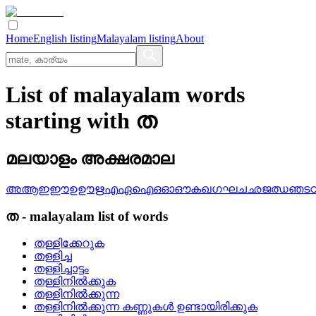
Home
English listing
Malayalam listing
About
List of malayalam words
starting with ത
മലയാളം അക്ഷരമാല
അ
ആ
ഇ
ഈ
ഉ
ഊ
ഋ
എ
ഏ
ഐ
ഒ
ഓ
ഔ
ക
ഖ
ഗ
ഘ
ച
ഛ
ജ
ഝ
ഞ
ട
ത
-
malayalam
list of words
തള്ളിക്കേറുക
തള്ളിച്ച
തള്ളിച്ചാട്ടം
തള്ളിനില്‍ക്കുക
തള്ളിനില്‍ക്കുന്ന
തള്ളിനില്‍ക്കുന്ന കണ്ണുകള്‍ ഉണ്ടായിരിക്കുക