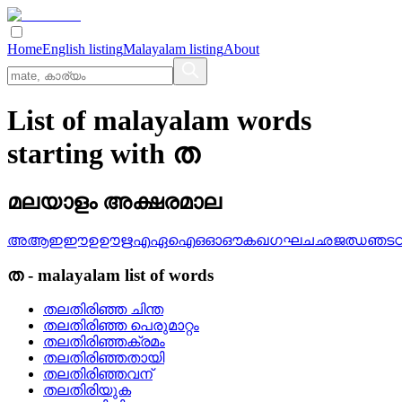
Home
English listing
Malayalam listing
About
List of malayalam words
starting with ത
മലയാളം അക്ഷരമാല
അ
ആ
ഇ
ഈ
ഉ
ഊ
ഋ
എ
ഏ
ഐ
ഒ
ഓ
ഔ
ക
ഖ
ഗ
ഘ
ച
ഛ
ജ
ഝ
ഞ
ട
ത
-
malayalam
list of words
തലതിരിഞ്ഞ ചിന്ത
തലതിരിഞ്ഞ പെരുമാറ്റം
തലതിരിഞ്ഞക്രമം
തലതിരിഞ്ഞതായി
തലതിരിഞ്ഞവന്
തലതിരിയുക