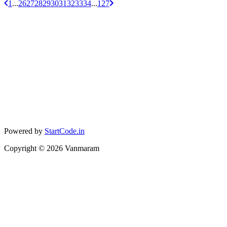
1
...
26
27
28
29
30
31
32
33
34
...
127
Powered by
StartCode.in
Copyright ©
2026
Vanmaram