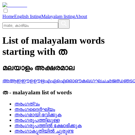
Home
English listing
Malayalam listing
About
List of malayalam words
starting with ത
മലയാളം അക്ഷരമാല
അ
ആ
ഇ
ഈ
ഉ
ഊ
ഋ
എ
ഏ
ഐ
ഒ
ഓ
ഔ
ക
ഖ
ഗ
ഘ
ച
ഛ
ജ
ഝ
ഞ
ട
ത
-
malayalam
list of words
തരംഗത്വം
തരംഗദൈര്‍ഘ്യം
തരംഗമായി ഭവിക്കുക
തരംഗരൂപത്തിലുള്ള
തരംഗരൂപത്തില്‍ ക്ഷോഭിക്കുക
തരംഗാകൃതിയില്‍ ചുരുണ്ട