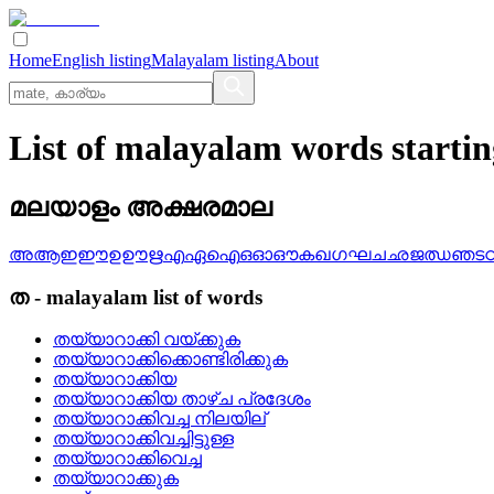
Home
English listing
Malayalam listing
About
List of malayalam words starti
മലയാളം അക്ഷരമാല
അ
ആ
ഇ
ഈ
ഉ
ഊ
ഋ
എ
ഏ
ഐ
ഒ
ഓ
ഔ
ക
ഖ
ഗ
ഘ
ച
ഛ
ജ
ഝ
ഞ
ട
ത
-
malayalam
list of words
തയ്യാറാക്കി വയ്‌ക്കുക
തയ്യാറാക്കിക്കൊണ്ടിരിക്കുക
തയ്യാറാക്കിയ
തയ്യാറാക്കിയ താഴ്‌ച പ്രദേശം
തയ്യാറാക്കിവച്ച നിലയില്
തയ്യാറാക്കിവച്ചിട്ടുള്ള
തയ്യാറാക്കിവെച്ച
തയ്യാറാക്കുക