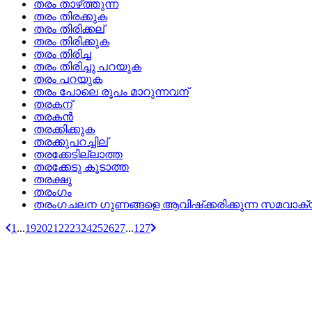
തരം താഴ്‌ത്തുന്ന
തരം തിരക്കുക
തരം തിരിക്കല്
തരം തിരിക്കുക
തരം തിരിച്ച
തരം തിരിച്ചു പറയുക
തരം പറയുക
തരം പോലെ രൂപം മാറുന്നവന്
തരകന്
തരകന്‍
തരക്കിക്കുക
തരക്കുപറച്ചില്
തരക്കേടില്ലാത്ത
തരക്കേടു കൂടാത്ത
തരക്ഷു
തരംഗം
തരംഗചലന ഗുണങ്ങളെ ആവിഷ്‌ക്കരിക്കുന്ന സമവാക്
1
...
19
20
21
22
23
24
25
26
27
...
127