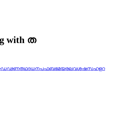
ng with ത
ഠ
ഡ
ഢ
ണ
ത
ഥ
ദ
ധ
ന
പ
ഫ
ബ
ഭ
മ
യ
ര
ല
വ
ശ
ഷ
സ
ഹ
ള
റ