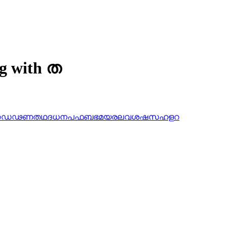
ng with ത
ഠ
ഡ
ഢ
ണ
ത
ഥ
ദ
ധ
ന
പ
ഫ
ബ
ഭ
മ
യ
ര
ല
വ
ശ
ഷ
സ
ഹ
ള
റ