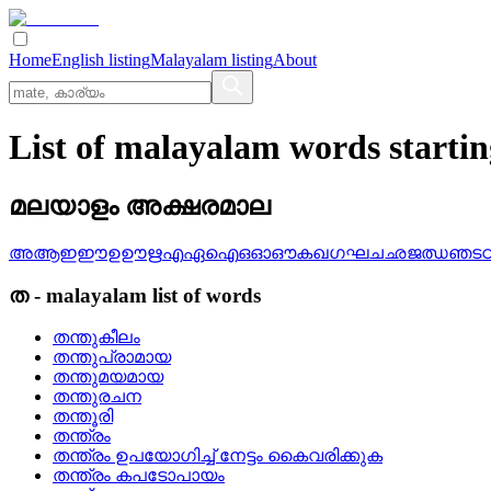
Home
English listing
Malayalam listing
About
List of malayalam words starti
മലയാളം അക്ഷരമാല
അ
ആ
ഇ
ഈ
ഉ
ഊ
ഋ
എ
ഏ
ഐ
ഒ
ഓ
ഔ
ക
ഖ
ഗ
ഘ
ച
ഛ
ജ
ഝ
ഞ
ട
ത
-
malayalam
list of words
തന്തുകീലം
തന്തുപ്രാമായ
തന്തുമയമായ
തന്തുരചന
തന്തൂരി
തന്ത്രം
തന്ത്രം ഉപയോഗിച്ച്‌ നേട്ടം കൈവരിക്കുക
തന്ത്രം കപടോപായം