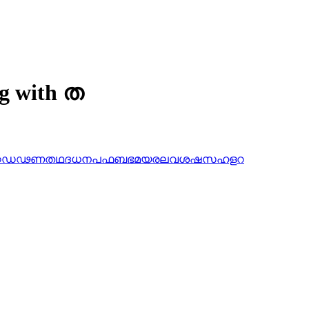
ng with ത
ഠ
ഡ
ഢ
ണ
ത
ഥ
ദ
ധ
ന
പ
ഫ
ബ
ഭ
മ
യ
ര
ല
വ
ശ
ഷ
സ
ഹ
ള
റ