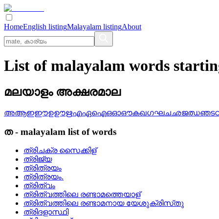
Home
English listing
Malayalam listing
About
List of malayalam words starti
മലയാളം അക്ഷരമാല
അ
ആ
ഇ
ഈ
ഉ
ഊ
ഋ
എ
ഏ
ഐ
ഒ
ഓ
ഔ
ക
ഖ
ഗ
ഘ
ച
ഛ
ജ
ഝ
ഞ
ട
ത
-
malayalam
list of words
ത്രിചക്ര സൈക്കിള്
ത്രിജ്യ
ത്രിത്രയം
ത്രിത്രയം.
ത്രിത്വം
ത്രിത്വത്തിലെ രണ്ടാമത്തെയാള്
ത്രിത്വത്തിലെ രണ്ടാമനായ യേശുക്രിസ്‌തു
ത്രിദളാസ്ഥി