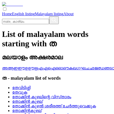
Home
English listing
Malayalam listing
About
List of malayalam words
starting with ത
മലയാളം അക്ഷരമാല
അ
ആ
ഇ
ഈ
ഉ
ഊ
ഋ
എ
ഏ
ഐ
ഒ
ഓ
ഔ
ക
ഖ
ഗ
ഘ
ച
ഛ
ജ
ഝ
ഞ
ട
ത
-
malayalam
list of words
തേവിടിശ്ശി
തേവുക
തോക്കിന്‍ കുഴലിന്റെ വിസ്‌താരം
തോക്കിന്‍ കുഴല്
തോക്കിന്‍ കുഴല്‍ ശരീരത്ത്‌ ചേര്‍ത്തുവെക്കുക
തോക്കിന്‍കുഴല്