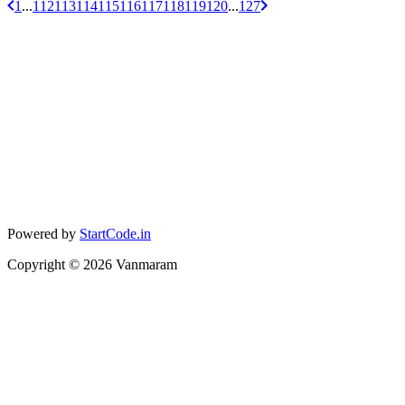
1
...
112
113
114
115
116
117
118
119
120
...
127
Powered by
StartCode.in
Copyright ©
2026
Vanmaram