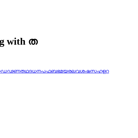
ng with ത
ഠ
ഡ
ഢ
ണ
ത
ഥ
ദ
ധ
ന
പ
ഫ
ബ
ഭ
മ
യ
ര
ല
വ
ശ
ഷ
സ
ഹ
ള
റ