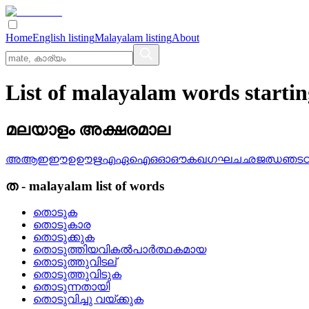
Home
English listing
Malayalam listing
About
List of malayalam words starti
മലയാളം അക്ഷരമാല
അ
ആ
ഇ
ഈ
ഉ
ഊ
ഋ
എ
ഏ
ഐ
ഒ
ഓ
ഔ
ക
ഖ
ഗ
ഘ
ച
ഛ
ജ
ഝ
ഞ
ട
ത
-
malayalam
list of words
തൊടുക
തൊടുകാര
തൊടുക്കുക
തൊടുത്തിയവികല്‍പാര്‍ത്ഥകമായ
തൊടുത്തുവിടല്
തൊടുത്തുവിടുക
തൊടുന്നതായി
തൊടുവിച്ചു വയ്‌ക്കുക