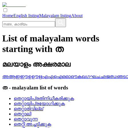
Home
English listing
Malayalam listing
About
List of malayalam words
starting with ത
മലയാളം അക്ഷരമാല
അ
ആ
ഇ
ഈ
ഉ
ഊ
ഋ
എ
ഏ
ഐ
ഒ
ഓ
ഔ
ക
ഖ
ഗ
ഘ
ച
ഛ
ജ
ഝ
ഞ
ട
ത
-
malayalam
list of words
തെറ്റായിപ്രതിനിധീകരിക്കുക
തെറ്റായിപ്രയോഗിക്കുക
തെറ്റാരിവില്ല്
തെറ്റാലി
തെറ്റാവുന്ന
തെറ്റി അച്ചടിക്കുക