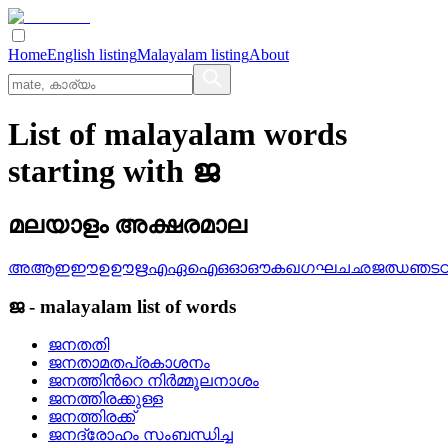
Home
English listing
Malayalam listing
About
List of malayalam words
starting with ജ
മലയാളം അക്ഷരമാല
അ
ആ
ഇ
ഈ
ഉ
ഊ
ഋ
എ
ഏ
ഐ
ഒ
ഓ
ഔ
ക
ഖ
ഗ
ഘ
ച
ഛ
ജ
ഝ
ഞ
ട
ജ
-
malayalam
list of words
ജനതതി
ജനതാമതപ്രകാശനം
ജനത്തിന്‍റെ നിര്‍മ്മൂലനാശം
ജനത്തിരക്കുള്ള
ജനത്തിരക്ക്
ജനദ്രോഹം സംബന്ധിച്ച