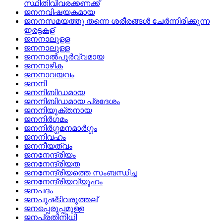
സ്ഥിതിവിവരക്കണക്ക്
ജനനവിഷയകമായ
ജനനസമയത്തു തന്നെ ശരീരങ്ങള്‍ ചേര്‍ന്നിരിക്കുന്ന
ഇരട്ടകള്
ജനനാലുളള
ജനനാലുള്ള
ജനനാല്‍പൂര്‍വ്വമായ
ജനനാഴിക
ജനനാവയവം
ജനനി
ജനനിബിഡമായ
ജനനിബിഡമായ പ്രദേശം
ജനനിയുക്തനായ
ജനനിര്‍ഗമം
ജനനിര്‍ഗ്ഗമനമാര്‍ഗ്ഗം
ജനനിവഹം
ജനനീയത്വം
ജനനേന്ദ്രിയം
ജനനേന്ദ്രിയത
ജനനേന്ദ്രിയത്തെ സംബന്ധിച്ച
ജനനേന്ദ്രിയവ്യൂഹം
ജനപദം
ജനപുഷ്‌ടിവരുത്തല്
ജനപ്പെരുപ്പമുള്ള
ജനപ്രതിനിധി