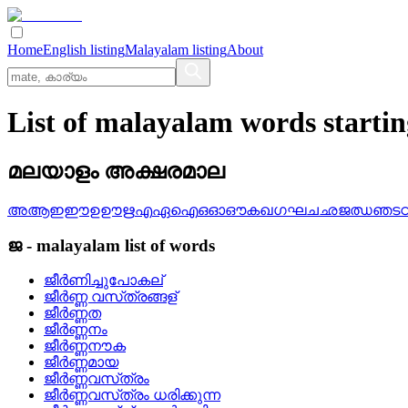
Home
English listing
Malayalam listing
About
List of malayalam words starti
മലയാളം അക്ഷരമാല
അ
ആ
ഇ
ഈ
ഉ
ഊ
ഋ
എ
ഏ
ഐ
ഒ
ഓ
ഔ
ക
ഖ
ഗ
ഘ
ച
ഛ
ജ
ഝ
ഞ
ട
ജ
-
malayalam
list of words
ജീര്‍ണിച്ചുപോകല്
ജീര്‍ണ്ണ വസ്‌ത്രങ്ങള്
ജീര്‍ണ്ണത
ജീര്‍ണ്ണനം
ജീര്‍ണ്ണനൗക
ജീര്‍ണ്ണമായ
ജീര്‍ണ്ണവസ്‌ത്രം
ജീര്‍ണ്ണവസ്‌ത്രം ധരിക്കുന്ന