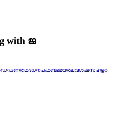
ng with ജ
ഠ
ഡ
ഢ
ണ
ത
ഥ
ദ
ധ
ന
പ
ഫ
ബ
ഭ
മ
യ
ര
ല
വ
ശ
ഷ
സ
ഹ
ള
റ