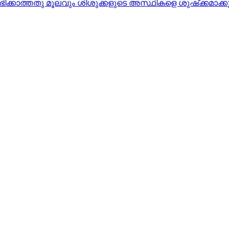
്കാത്തതു മൂലവും ശിശുക്കളുടെ അസ്ഥികളെ ശുഷ്‌ക്കമാക്കു