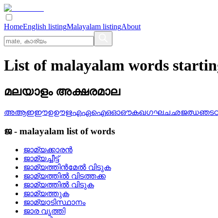
Home
English listing
Malayalam listing
About
List of malayalam words starti
മലയാളം അക്ഷരമാല
അ
ആ
ഇ
ഈ
ഉ
ഊ
ഋ
എ
ഏ
ഐ
ഒ
ഓ
ഔ
ക
ഖ
ഗ
ഘ
ച
ഛ
ജ
ഝ
ഞ
ട
ജ
-
malayalam
list of words
ജാമ്യക്കാരന്‍
ജാമ്യച്ചീട്ട്
ജാമ്യത്തിന്‍മേല്‍ വിടുക
ജാമ്യത്തില്‍ വിടത്തക്ക
ജാമ്യത്തില്‍ വിടുക
ജാമ്യത്തുക
ജാമ്യാടിസ്ഥാനം
ജാര വൃത്തി