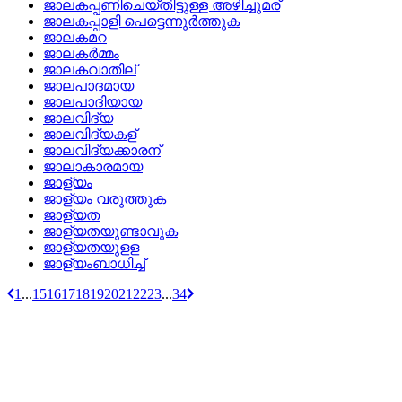
ജാലകപ്പണിചെയ്‌തിട്ടുള്ള അഴിച്ചുമര്
ജാലകപ്പാളി പെട്ടെന്നുര്‍ത്തുക
ജാലകമറ
ജാലകര്‍മ്മം
ജാലകവാതില്
ജാലപാദമായ
ജാലപാദിയായ
ജാലവിദ്യ
ജാലവിദ്യകള്
ജാലവിദ്യക്കാരന്
ജാലാകാരമായ
ജാള്യം
ജാള്യം വരുത്തുക
ജാള്യത
ജാള്യതയുണ്ടാവുക
ജാള്യതയുളള
ജാള്യംബാധിച്ച്
1
...
15
16
17
18
19
20
21
22
23
...
34