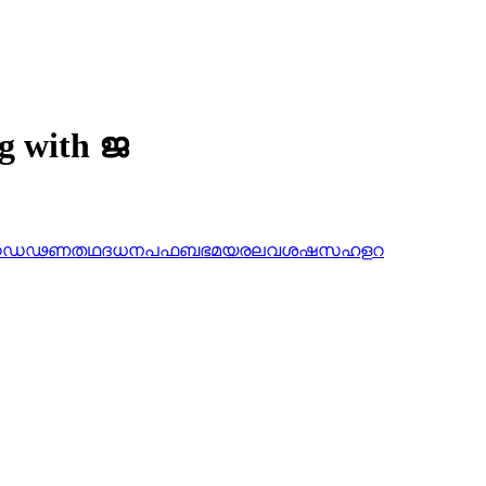
ng with ജ
ഠ
ഡ
ഢ
ണ
ത
ഥ
ദ
ധ
ന
പ
ഫ
ബ
ഭ
മ
യ
ര
ല
വ
ശ
ഷ
സ
ഹ
ള
റ