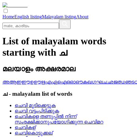
Home
English listing
Malayalam listing
About
List of malayalam words
starting with ച
മലയാളം അക്ഷരമാല
അ
ആ
ഇ
ഈ
ഉ
ഊ
ഋ
എ
ഏ
ഐ
ഒ
ഓ
ഔ
ക
ഖ
ഗ
ഘ
ച
ഛ
ജ
ഝ
ഞ
ട
ച
-
malayalam
list of words
ചെവി മൂടിക്കെട്ടുക
ചെവി വട്ടംപിടിക്കുക
ചെവികളെ തണുപ്പില്‍ നിന്ന്‌
സംരക്ഷിക്കാനുപയോഗിക്കുന്ന ചെവിമറ
ചെവികള്
ചെവികൊടുക്കല്